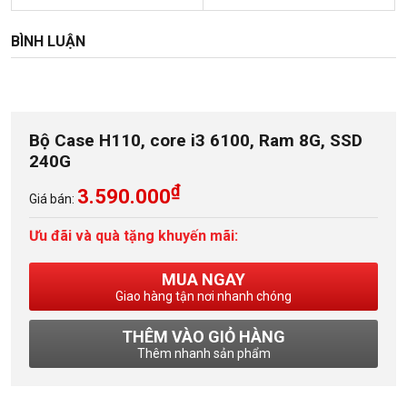
BÌNH LUẬN
Bộ Case H110, core i3 6100, Ram 8G, SSD
240G
₫
3.590.000
Giá bán:
Ưu đãi và quà tặng khuyến mãi:
MUA NGAY
Giao hàng tận nơi nhanh chóng
THÊM VÀO GIỎ HÀNG
Thêm nhanh sản phẩm