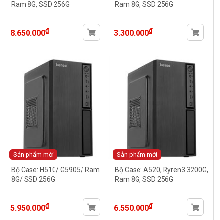
Ram 8G, SSD 256G
Ram 8G, SSD 256G
₫
₫
8.650.000
3.300.000
Sản phẩm mới
Sản phẩm mới
Bộ Case: H510/ G5905/ Ram
Bộ Case: A520, Ryren3 3200G,
8G/ SSD 256G
Ram 8G, SSD 256G
₫
₫
5.950.000
6.550.000