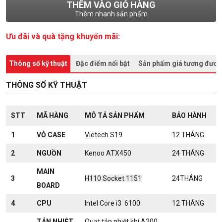
THÊM VÀO GIỎ HÀNG
Thêm nhanh sản phẩm
Ưu đãi và quà tặng khuyến mãi:
Thông số kỹ thuật
Đặc điểm nổi bật
Sản phẩm giá tương đươ
THÔNG SỐ KỸ THUẬT
STT
MÃ HÀNG
MÔ TẢ SẢN PHẨM
BẢO HÀNH
1
VỎ CASE
Vietech S19
12 THÁNG
2
NGUỒN
Kenoo ATX450
24 THÁNG
MAIN
3
H110 Socket 1151
24THÁNG
BOARD
4
CPU
Intel Core i3 6100
12 THÁNG
TẢN NHIỆT
Quạt tản nhiệt khí A200