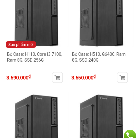
Sản phẩm mới
Bộ Case: H110, Core i3 7100,
Bộ Case: H510, G6400, Ram
Ram 8G, SSD 256G
8G, SSD 240G
₫
₫
3.690.000
3.650.000