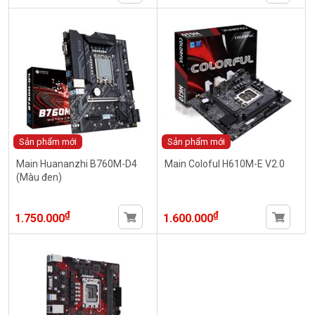
Sản phẩm mới
Sản phẩm mới
Main Huananzhi B760M-D4
Main Coloful H610M-E V2.0
(Màu đen)
₫
₫
1.750.000
1.600.000