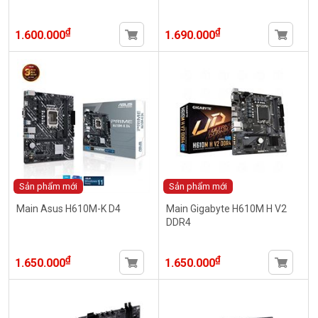
₫
₫
1.600.000
1.690.000
Sản phẩm mới
Sản phẩm mới
Main Asus H610M-K D4
Main Gigabyte H610M H V2
DDR4
₫
₫
1.650.000
1.650.000