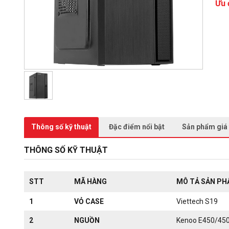
Ưu 
Thông số kỹ thuật
Đặc điểm nổi bật
Sản phẩm giá
THÔNG SỐ KỸ THUẬT
STT
MÃ HÀNG
MÔ TẢ SẢN P
1
VỎ CASE
Viettech S19
2
NGUỒN
Kenoo E450/45