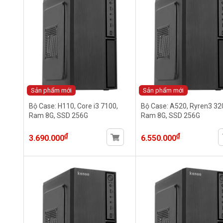
Sản phẩm mới
Sản phẩm mới
Bộ Case: H110, Core i3 7100,
Bộ Case: A520, Ryren3 32
Ram 8G, SSD 256G
Ram 8G, SSD 256G
₫
₫
3.690.000
6.550.000