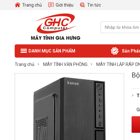
Trang chủ
Giới thiệu
Tin tức
Sản Phẩ
DANH MỤC SẢN PHẨM
Trang chủ
MÁY TÍNH VĂN PHÒNG
MÁY TÍNH LẮP RÁP D
Bộ
T
G