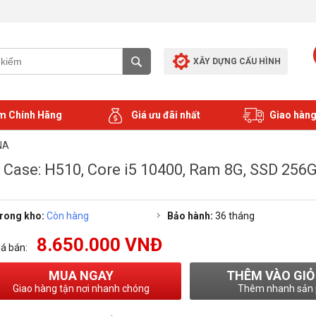
XÂY DỰNG CẤU HÌNH
m Chính Hãng
Giá ưu đãi nhất
Giao hàng
NA
 Case: H510, Core i5 10400, Ram 8G, SSD 256
rong kho:
Còn hàng
Bảo hành:
36 tháng
8.650.000 VNĐ
iá bán:
MUA NGAY
THÊM VÀO GIỎ
Giao hàng tận nơi nhanh chóng
Thêm nhanh sản