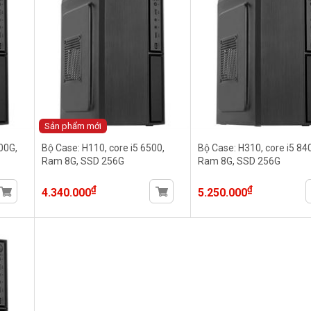
Sản phẩm mới
00G,
Bộ Case: H110, core i5 6500,
Bộ Case: H310, core i5 84
Ram 8G, SSD 256G
Ram 8G, SSD 256G
₫
₫
4.340.000
5.250.000