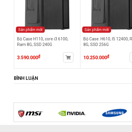
Sản phẩm mới
Sản phẩm mới
Bộ Case H110, core i3 6100,
Bộ Case: H610, I5 12400,
Ram 8G, SSD 240G
8G, SSD 256G
₫
₫
3.590.000
10.250.000
BÌNH LUẬN