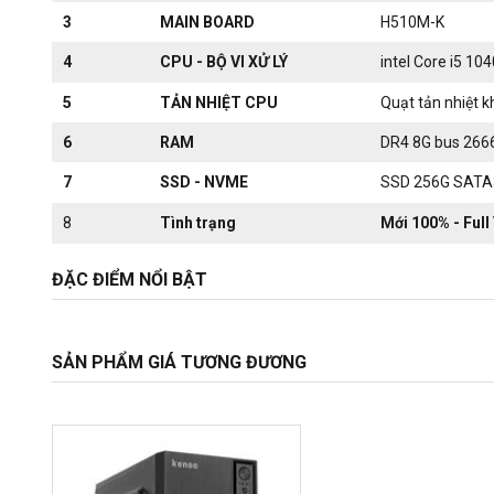
3
MAIN BOARD
H510M-K
4
CPU - BỘ VI XỬ LÝ
intel Core i5 10
5
TẢN NHIỆT CPU
Quạt tản nhiệt k
6
RAM
DR4 8G bus 266
7
SSD - NVME
SSD 256G SATA
8
Tình trạng
Mới 100% - Full
ĐẶC ĐIỂM NỔI BẬT
SẢN PHẨM GIÁ TƯƠNG ĐƯƠNG