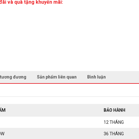
đãi và quà tặng khuyến mãi:
 tương đương
Sản phẩm liên quan
Bình luận
HẨM
BẢO HÀNH
12 THÁNG
0W
36 THÁNG