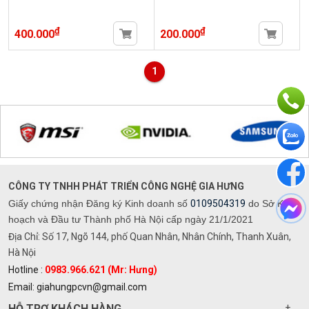
₫
₫
400.000
200.000
1
CÔNG TY TNHH PHÁT TRIỂN CÔNG NGHỆ GIA HƯNG
Giấy chứng nhận Đăng ký Kinh doanh số
0109504319
do Sở Kế
hoạch và Đầu tư Thành phố Hà Nội cấp ngày 21/1/2021
Địa Chỉ: Số 17, Ngõ 144, phố Quan Nhân, Nhân Chính, Thanh Xuân,
Hà Nội
Hotline :
0983.966.621 (Mr: Hưng)
Email: giahungpcvn@gmail.com
HỖ TRỢ KHÁCH HÀNG
+