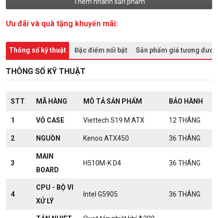
Thêm nhanh sản phẩm
Ưu đãi và quà tặng khuyến mãi:
Thông số kỹ thuật
Đặc điểm nổi bật
Sản phẩm giá tương đươ
THÔNG SỐ KỸ THUẬT
STT
MÃ HÀNG
MÔ TẢ SẢN PHẨM
BẢO HÀNH
1
VỎ CASE
Viettech S19 M ATX
12 THÁNG
2
NGUỒN
Kenoo ATX450
36 THÁNG
MAIN
3
H510M-K D4
36 THÁNG
BOARD
CPU - BỘ VI
4
Intel G5905
36 THÁNG
XỬ LÝ