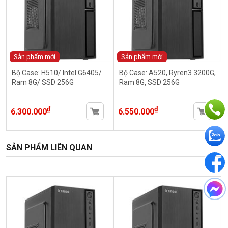
Sản phẩm mới
Sản phẩm mới
Bộ Case: H510/ Intel G6405/
Bộ Case: A520, Ryren3 3200G,
Ram 8G/ SSD 256G
Ram 8G, SSD 256G
₫
₫
6.300.000
6.550.000
SẢN PHẨM LIÊN QUAN