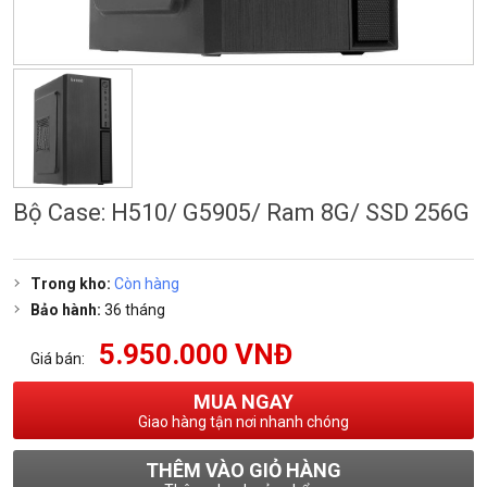
Bộ Case: H510/ G5905/ Ram 8G/ SSD 256G
Trong kho:
Còn hàng
Bảo hành:
36 tháng
5.950.000 VNĐ
Giá bán:
MUA NGAY
Giao hàng tận nơi nhanh chóng
THÊM VÀO GIỎ HÀNG