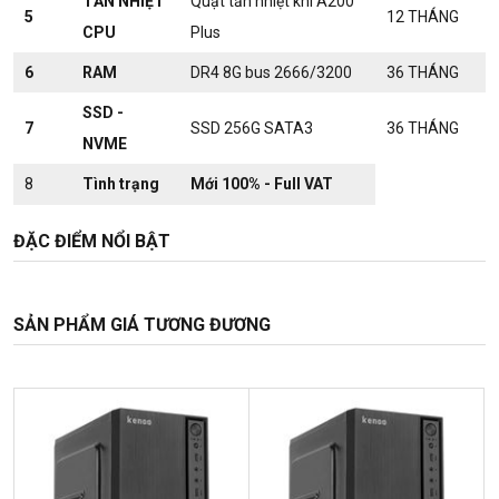
TẢN NHIỆT
Quạt tản nhiệt khí A200
5
12 THÁNG
CPU
Plus
6
RAM
DR4 8G bus 2666/3200
36 THÁNG
SSD -
7
SSD 256G SATA3
36 THÁNG
NVME
8
Tình trạng
Mới 100% - Full VAT
ĐẶC ĐIỂM NỔI BẬT
SẢN PHẨM GIÁ TƯƠNG ĐƯƠNG