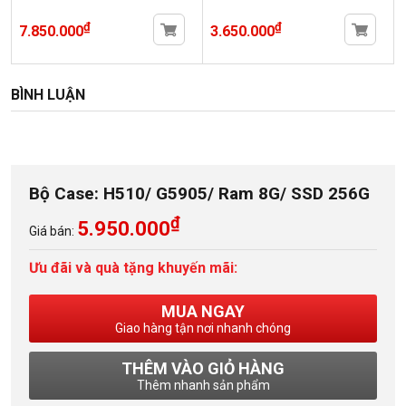
₫
₫
7.850.000
3.650.000
BÌNH LUẬN
Bộ Case: H510/ G5905/ Ram 8G/ SSD 256G
₫
5.950.000
Giá bán:
Ưu đãi và quà tặng khuyến mãi:
MUA NGAY
Giao hàng tận nơi nhanh chóng
THÊM VÀO GIỎ HÀNG
Thêm nhanh sản phẩm