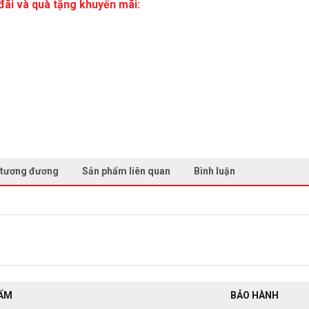
đãi và quà tặng khuyến mãi:
 tương đương
Sản phẩm liên quan
Bình luận
HẨM
BẢO HÀNH