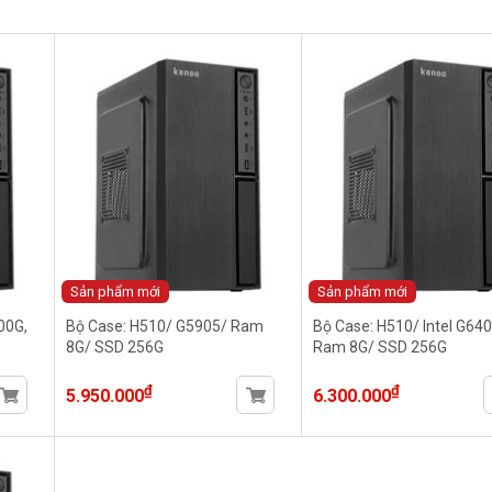
Sản phẩm mới
Sản phẩm mới
00G,
Bộ Case: H510/ G5905/ Ram
Bộ Case: H510/ Intel G64
8G/ SSD 256G
Ram 8G/ SSD 256G
₫
₫
5.950.000
6.300.000