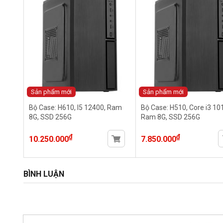
Sản phẩm mới
Sản phẩm mới
Bộ Case: H610, I5 12400, Ram
Bộ Case: H510, Core i3 10
8G, SSD 256G
Ram 8G, SSD 256G
₫
₫
10.250.000
7.850.000
BÌNH LUẬN