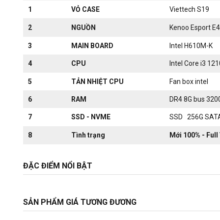
1
VỎ CASE
Viettech S19
2
NGUỒN
Kenoo Esport E
3
MAIN BOARD
Intel H610M-K
4
CPU
Intel Core i3 12
5
TẢN NHIỆT CPU
Fan box intel
6
RAM
DR4 8G bus 3200
7
SSD - NVME
SSD 256G SAT
8
Tình trạng
Mới 100% - Full
ĐẶC ĐIỂM NỔI BẬT
SẢN PHẨM GIÁ TƯƠNG ĐƯƠNG