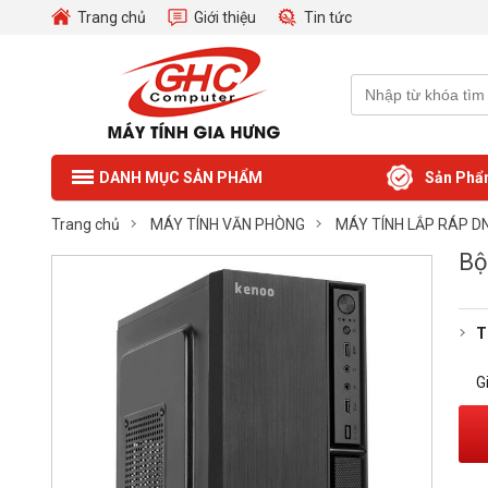
Trang chủ
Giới thiệu
Tin tức
Sản Phẩ
DANH MỤC SẢN PHẨM
Trang chủ
MÁY TÍNH VĂN PHÒNG
MÁY TÍNH LẮP RÁP D
Bộ
T
G