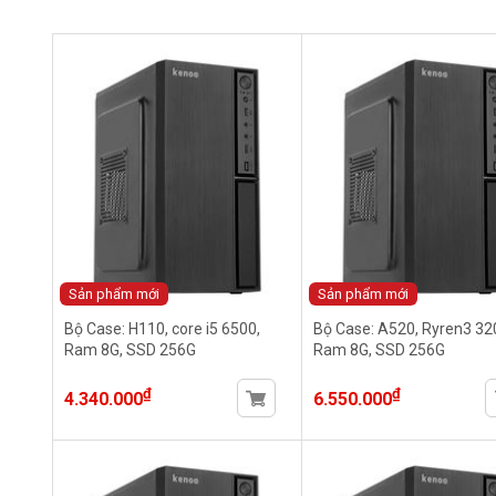
Sản phẩm mới
Sản phẩm mới
Bộ Case: H110, core i5 6500,
Bộ Case: A520, Ryren3 32
Ram 8G, SSD 256G
Ram 8G, SSD 256G
₫
₫
4.340.000
6.550.000