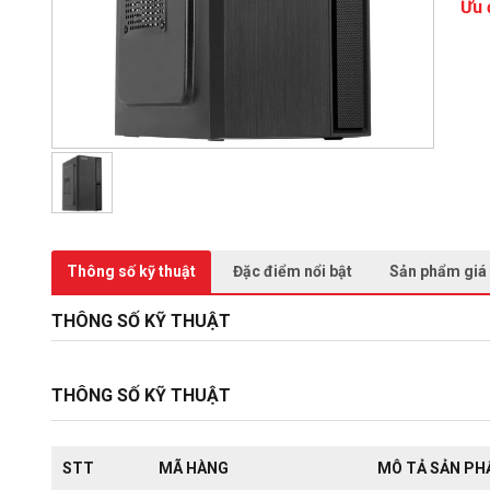
Ưu 
Thông số kỹ thuật
Đặc điểm nổi bật
Sản phẩm giá
THÔNG SỐ KỸ THUẬT
THÔNG SỐ KỸ THUẬT
STT
MÃ HÀNG
MÔ TẢ SẢN P