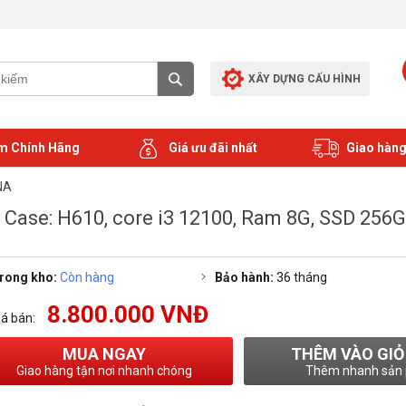
XÂY DỰNG CẤU HÌNH
m Chính Hãng
Giá ưu đãi nhất
Giao hàng
NA
 Case: H610, core i3 12100, Ram 8G, SSD 256G
rong kho:
Còn hàng
Bảo hành:
36 tháng
8.800.000 VNĐ
iá bán:
MUA NGAY
THÊM VÀO GIỎ
Giao hàng tận nơi nhanh chóng
Thêm nhanh sản