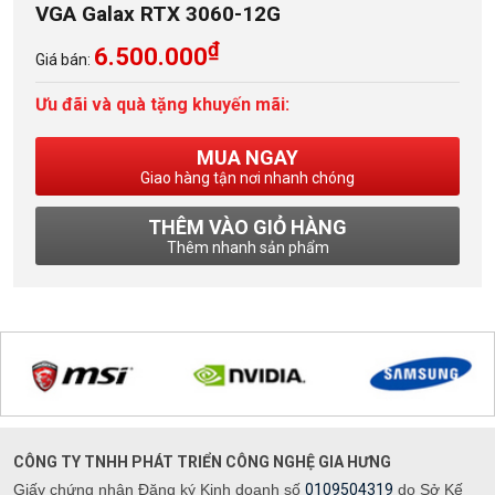
VGA Galax RTX 3060-12G
₫
6.500.000
Giá bán:
Ưu đãi và quà tặng khuyến mãi:
MUA NGAY
Giao hàng tận nơi nhanh chóng
THÊM VÀO GIỎ HÀNG
Thêm nhanh sản phẩm
CÔNG TY TNHH PHÁT TRIỂN CÔNG NGHỆ GIA HƯNG
Giấy chứng nhận Đăng ký Kinh doanh số
0109504319
do Sở Kế