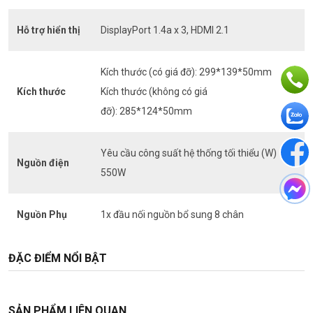
Hỗ trợ hiển thị
DisplayPort 1.4a x 3, HDMI 2.1
Kích thước (có giá đỡ):
299*139*50mm
Kích thước
Kích thước (không có giá
đỡ):
285*124*50mm
Yêu cầu công suất hệ thống tối thiểu (W)
Nguồn điện
550W
Nguồn Phụ
1x đầu nối nguồn bổ sung 8 chân
ĐẶC ĐIỂM NỔI BẬT
SẢN PHẨM LIÊN QUAN