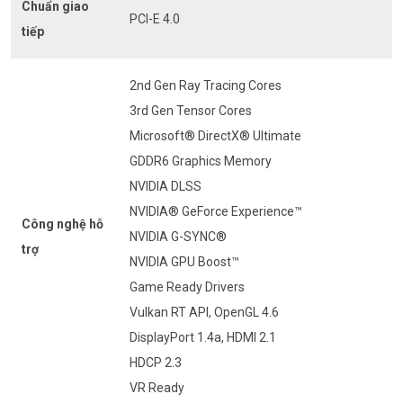
Chuẩn giao
PCI-E 4.0
tiếp
2nd Gen Ray Tracing Cores
3rd Gen Tensor Cores
Microsoft® DirectX® Ultimate
GDDR6 Graphics Memory
NVIDIA DLSS
NVIDIA® GeForce Experience™
Công nghệ hỗ
NVIDIA G-SYNC®
trợ
NVIDIA GPU Boost™
Game Ready Drivers
Vulkan RT API, OpenGL 4.6
DisplayPort 1.4a, HDMI 2.1
HDCP 2.3
VR Ready