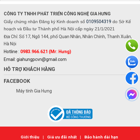
CÔNG TY TNHH PHÁT TRIỂN CÔNG NGHỆ GIA HƯNG
Giấy chứng nhận Đăng ký Kinh doanh số
0109504319
do Sở Kế
hoạch và Đầu tư Thành phố Hà Nội cấp ngày 21/1/2021
Địa Chỉ: Số 17, Ngõ 144, phố Quan Nhân, Nhân Chính, Thanh Xuân,
Hà Nội
Hotline :
0983.966.621 (Mr: Hưng)
Email: giahungpcvn@gmail.com
HỖ TRỢ KHÁCH HÀNG
+
FACEBOOK
Máy tính Gia Hưng
Giới thiệu
|
Giá ưu đãi nhất
|
Bảo hành dài hạn