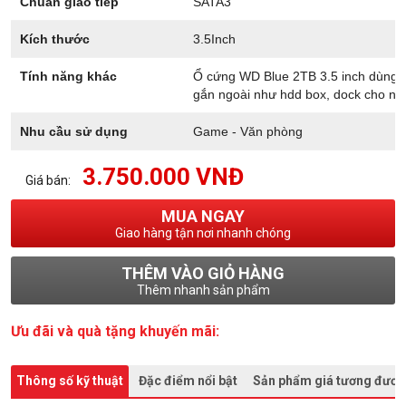
Chuẩn giao tiếp
SATA3
Kích thước
3.5Inch
Tính năng khác
Ổ cứng WD Blue 2TB 3.5 inch dùng ch
gắn ngoài như hdd box, dock cho nhu
Nhu cầu sử dụng
Game - Văn phòng
3.750.000 VNĐ
Giá bán:
MUA NGAY
Giao hàng tận nơi nhanh chóng
THÊM VÀO GIỎ HÀNG
Thêm nhanh sản phẩm
Ưu đãi và quà tặng khuyến mãi:
Thông số kỹ thuật
Đặc điểm nổi bật
Sản phẩm giá tương đươ