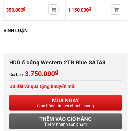
₫
₫
350.000
1.150.000
BÌNH LUẬN
HDD ổ cứng Western 2TB Blue SATA3
₫
3.750.000
Giá bán:
Ưu đãi và quà tặng khuyến mãi:
MUA NGAY
Giao hàng tận nơi nhanh chóng
THÊM VÀO GIỎ HÀNG
Thêm nhanh sản phẩm