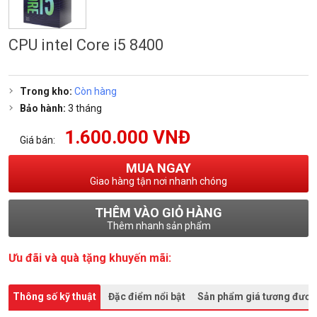
CPU intel Core i5 8400
Trong kho:
Còn hàng
Bảo hành:
3 tháng
1.600.000 VNĐ
Giá bán:
MUA NGAY
Giao hàng tận nơi nhanh chóng
THÊM VÀO GIỎ HÀNG
Thêm nhanh sản phẩm
Ưu đãi và quà tặng khuyến mãi:
Thông số kỹ thuật
Đặc điểm nổi bật
Sản phẩm giá tương đươ