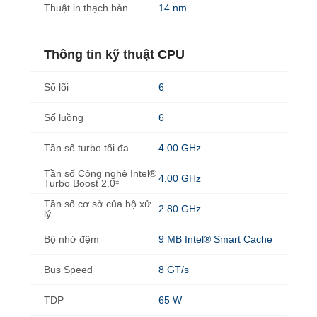
Thuật in thạch bản
14 nm
Thông tin kỹ thuật CPU
Số lõi
6
Số luồng
6
Tần số turbo tối đa
4.00 GHz
Tần số Công nghệ Intel®
4.00 GHz
Turbo Boost 2.0
‡
Tần số cơ sở của bộ xử
2.80 GHz
lý
Bộ nhớ đệm
9 MB Intel® Smart Cache
Bus Speed
8 GT/s
TDP
65 W