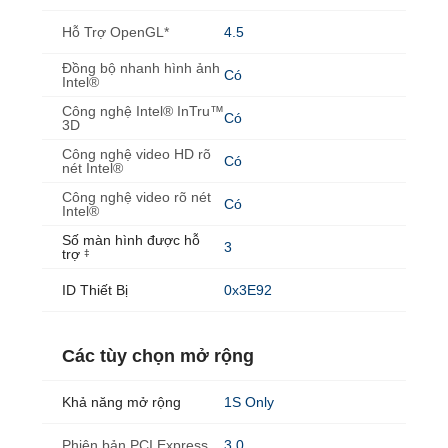
Hỗ Trợ OpenGL*
4.5
Đồng bộ nhanh hình ảnh
Có
Intel®
Công nghệ Intel® InTru™
Có
3D
Công nghệ video HD rõ
Có
nét Intel®
Công nghệ video rõ nét
Có
Intel®
Số màn hình được hỗ
3
trợ
‡
ID Thiết Bị
0x3E92
Các tùy chọn mở rộng
Khả năng mở rộng
1S Only
Phiên bản PCI Express
3.0