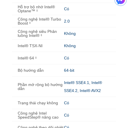
Hỗ trợ bộ nhớ Intel®
Có
Optane™
‡
Công nghệ Intel® Turbo
2.0
Boost
‡
Công nghệ siêu Phân
Không
luồng Intel®
‡
Intel® TSX-NI
Không
Intel® 64
Có
‡
Bộ hướng dẫn
64-bit
Intel® SSE4.1, Intel®
Phần mở rộng bộ hướng
dẫn
SSE4.2, Intel® AVX2
Trạng thái chạy không
Có
Công nghệ Intel
Có
SpeedStep® nâng cao
Công nghệ theo dõi nhiệt
Có