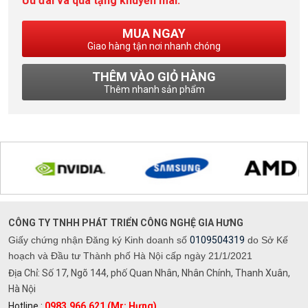
Ưu đãi và quà tặng khuyến mãi:
MUA NGAY
Giao hàng tận nơi nhanh chóng
THÊM VÀO GIỎ HÀNG
Thêm nhanh sản phẩm
CÔNG TY TNHH PHÁT TRIỂN CÔNG NGHỆ GIA HƯNG
Giấy chứng nhận Đăng ký Kinh doanh số
0109504319
do Sở Kế
hoạch và Đầu tư Thành phố Hà Nội cấp ngày 21/1/2021
Địa Chỉ: Số 17, Ngõ 144, phố Quan Nhân, Nhân Chính, Thanh Xuân,
Hà Nội
Hotline :
0983.966.621 (Mr: Hưng)