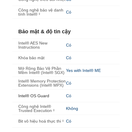
Công nghệ bảo vệ danh
Có
tính Intel®
‡
Bảo mật & độ tin cậy
Intel® AES New
Có
Instructions
Khóa bảo mật
Có
Mở Rộng Bảo Vệ Phần
Yes with Intel® ME
Mềm Intel® (Intel® SGX)
Intel® Memory Protection
Có
Extensions (Intel® MPX)
Intel® OS Guard
Có
Công nghệ Intel®
Không
Trusted Execution
‡
Bit vô hiệu hoá thực thi
Có
‡