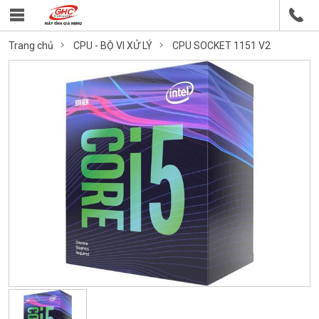
Trang chủ
CPU - BỘ VI XỬ LÝ
CPU SOCKET 1151 V2