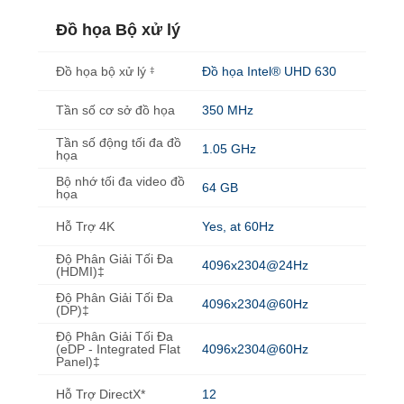
Đồ họa Bộ xử lý
Đồ họa bộ xử lý
Đồ họa Intel® UHD 630
‡
Tần số cơ sở đồ họa
350 MHz
Tần số động tối đa đồ
1.05 GHz
họa
Bộ nhớ tối đa video đồ
64 GB
họa
Hỗ Trợ 4K
Yes, at 60Hz
Độ Phân Giải Tối Đa
4096x2304@24Hz
(HDMI)‡
Độ Phân Giải Tối Đa
4096x2304@60Hz
(DP)‡
Độ Phân Giải Tối Đa
(eDP - Integrated Flat
4096x2304@60Hz
Panel)‡
Hỗ Trợ DirectX*
12