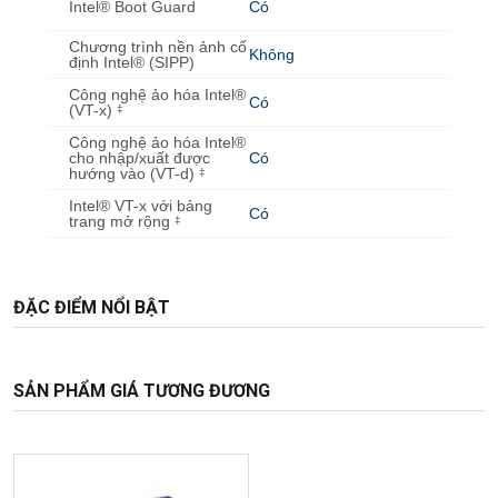
Intel® Boot Guard
Có
Chương trình nền ảnh cố
Không
định Intel® (SIPP)
Công nghệ ảo hóa Intel®
Có
(VT-x)
‡
Công nghệ ảo hóa Intel®
cho nhập/xuất được
Có
hướng vào (VT-d)
‡
Intel® VT-x với bảng
Có
trang mở rộng
‡
ĐẶC ĐIỂM NỔI BẬT
SẢN PHẨM GIÁ TƯƠNG ĐƯƠNG