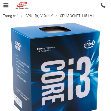
Trang chủ
CPU - BỘ VI XỬ LÝ
CPU SOCKET 1151 V1