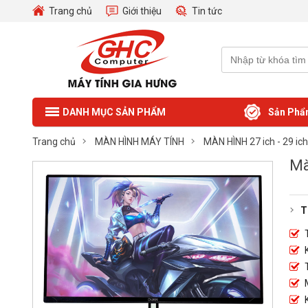
Trang chủ
Giới thiệu
Tin tức
Sản Phẩ
DANH MỤC SẢN PHẨM
Trang chủ
MÀN HÌNH MÁY TÍNH
MÀN HÌNH 27 ich - 29 ich
Mà
T