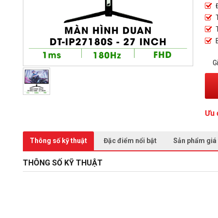
G
Ưu 
Thông số kỹ thuật
Đặc điểm nổi bật
Sản phẩm giá
THÔNG SỐ KỸ THUẬT