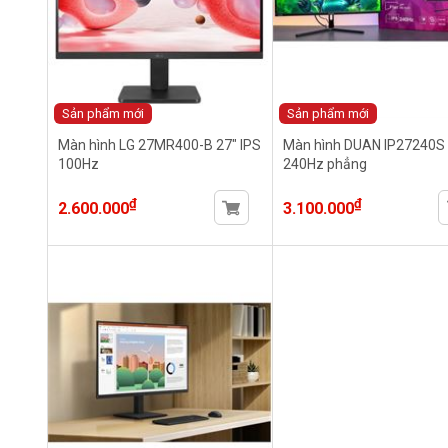
Sản phẩm mới
Sản phẩm mới
Màn hình LG 27MR400-B 27" IPS
Màn hình DUAN IP27240S 
100Hz
240Hz phẳng
₫
₫
2.600.000
3.100.000