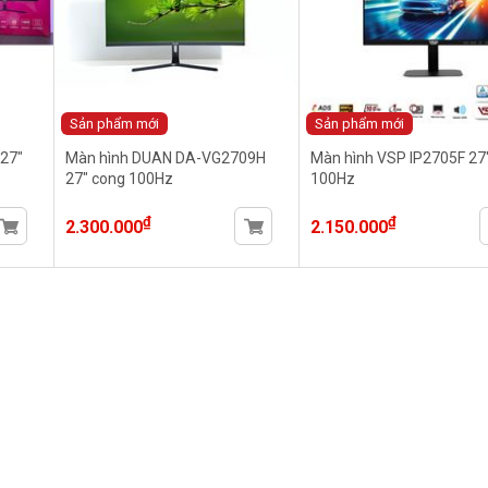
Sản phẩm mới
Sản phẩm mới
27"
Màn hình DUAN DA-VG2709H
Màn hình VSP IP2705F 27"
27" cong 100Hz
100Hz
₫
₫
2.300.000
2.150.000