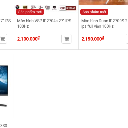
Sản phẩm mới
Sản phẩm mới
7" IPS
Màn hình VSP IP2704s 27" IPS
Màn hình Duan IP2709S 2
100Hz
ips full viền 100Hz
₫
₫
2.100.000
2.150.000
C330