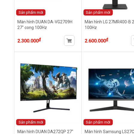
Sản phẩm mới
Sản phẩm mới
Màn hình DUAN DA-VG2709H
Màn hình LG 27MR400-B 2
27" cong 100Hz
100Hz
₫
₫
2.300.000
2.600.000
Sản phẩm mới
Sản phẩm mới
Màn hình DUAN DA272QP 27"
Màn hình Samsung LS27