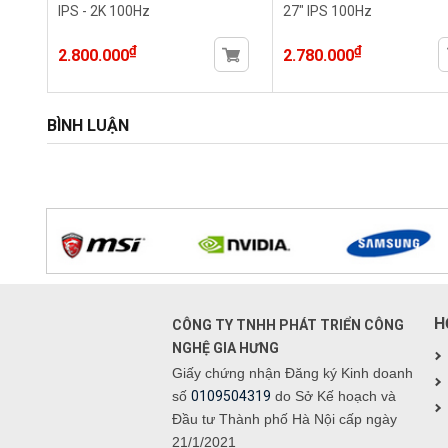
IPS - 2K 100Hz
27" IPS 100Hz
₫
₫
2.800.000
2.780.000
BÌNH LUẬN
H
CÔNG TY TNHH PHÁT TRIỂN CÔNG
NGHỆ GIA HƯNG
Giấy chứng nhận Đăng ký Kinh doanh
số
0109504319
do Sở Kế hoạch và
Đầu tư Thành phố Hà Nội cấp ngày
21/1/2021