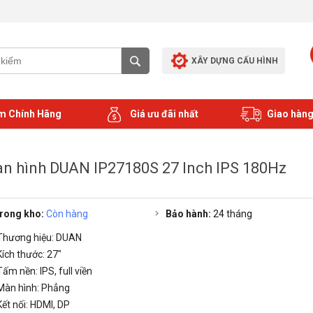
XÂY DỰNG CẤU HÌNH
m Chính Hãng
Giá ưu đãi nhất
Giao hàng
n hình DUAN IP27180S 27 Inch IPS 180Hz
rong kho:
Còn hàng
Bảo hành:
24 tháng
Thương hiệu: DUAN
Kích thước: 27"
Tấm nền: IPS, full viền
Màn hình: Phẳng
Kết nối: HDMI, DP