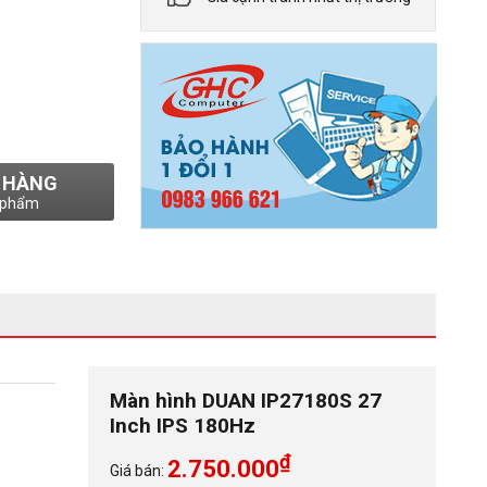
 HÀNG
 phẩm
Màn hình DUAN IP27180S 27
Inch IPS 180Hz
₫
2.750.000
Giá bán: