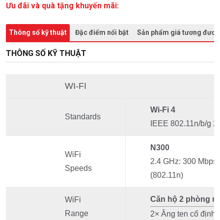
Ưu đãi và quà tặng khuyến mãi:
Thông số kỹ thuật
Đặc điểm nổi bật
Sản phẩm giá tương đươ
THÔNG SỐ KỸ THUẬT
WI-FI
Wi-Fi 4
Standards
IEEE 802.11n/b/g 2
N300
WiFi
2.4 GHz: 300 Mbps
Speeds
(802.11n)
Căn hộ 2 phòng n
WiFi
Range
2× Ăng ten cố định