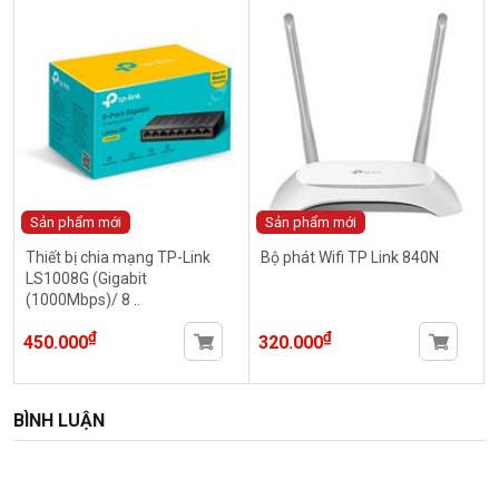
Sản phẩm mới
Sản phẩm mới
Thiết bị chia mạng TP-Link
Bộ phát Wifi TP Link 840N
LS1008G (Gigabit
(1000Mbps)/ 8 ..
₫
₫
450.000
320.000
BÌNH LUẬN