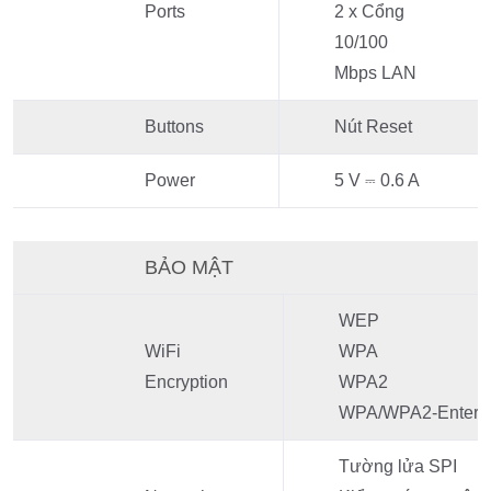
Ports
2 x Cổng
10/100
Mbps LAN
Buttons
Nút Reset
Power
5 V ⎓ 0.6 A
BẢO MẬT
WEP
WiFi
WPA
Encryption
WPA2
WPA/WPA2-Enterpri
Tường lửa SPI