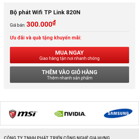
Bộ phát Wifi TP Link 820N
₫
300.000
Giá bán:
Ưu đãi và quà tặng khuyến mãi:
MUA NGAY
Giao hàng tận nơi nhanh chóng
THÊM VÀO GIỎ HÀNG
Thêm nhanh sản phẩm
CÔNG TY TNHH PHÁT TRIỂN CÔNG NGHỆ GIA HƯNG