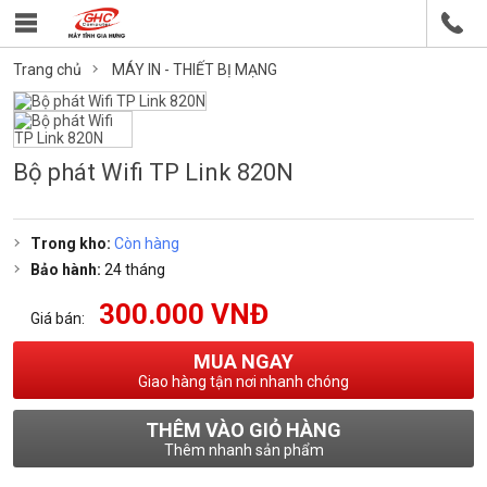
Trang chủ
MÁY IN - THIẾT BỊ MẠNG
Bộ phát Wifi TP Link 820N
Trong kho:
Còn hàng
Bảo hành:
24 tháng
300.000 VNĐ
Giá bán:
MUA NGAY
Giao hàng tận nơi nhanh chóng
THÊM VÀO GIỎ HÀNG
Thêm nhanh sản phẩm