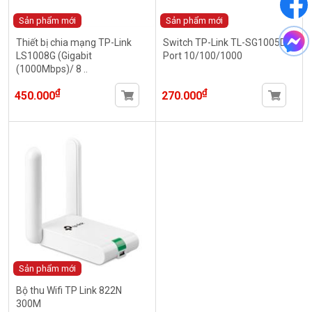
Sản phẩm mới
Sản phẩm mới
Thiết bị chia mạng TP-Link
Switch TP-Link TL-SG1005D 5
LS1008G (Gigabit
Port 10/100/1000
(1000Mbps)/ 8 ..
₫
₫
450.000
270.000
Sản phẩm mới
Bộ thu Wifi TP Link 822N
300M